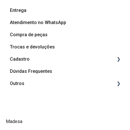
Entrega
Dicas e cuidados com seu móvel
Atendimento no WhatsApp
Dúvidas sobre produtos
Compra de peças
Trocas e devoluções
Cadastro
Dúvidas Frequentes
Cadastro
Outros
Afiliação Madesa
Grupos de depoimentos
Promoções Madesa
A Madesa
Madesa