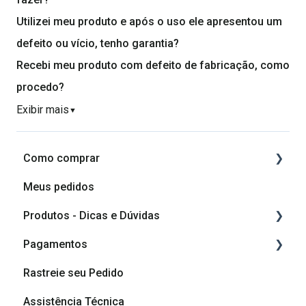
Utilizei meu produto e após o uso ele apresentou um
defeito ou vício, tenho garantia?
Recebi meu produto com defeito de fabricação, como
procedo?
Exibir mais
▼
Como comprar
Meus pedidos
Como comprar
Produtos - Dicas e Dúvidas
Como planejar o meu móvel
Pagamentos
Componentes do produto
Rastreie seu Pedido
Vídeos de montagem
Cashback
Assistência Técnica
Vídeos de Dicas de Montagem
Formas de pagamento