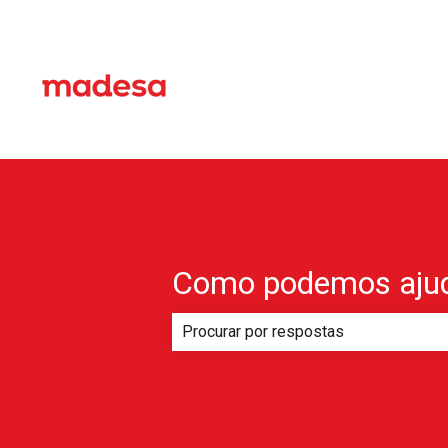
Como podemos ajud
Não há sugestões porque o campo d