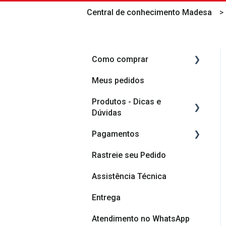
Central de conhecimento Madesa
Como comprar
Meus pedidos
Como comprar
Produtos - Dicas e
Como planejar o meu
Dúvidas
móvel
Pagamentos
Componentes do produto
Rastreie seu Pedido
Vídeos de montagem
Cashback
Assistência Técnica
Vídeos de Dicas de
Formas de pagamento
Montagem
Entrega
Dicas e cuidados com
Atendimento no WhatsApp
seu móvel