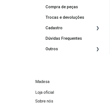
Compra de peças
Dúvidas sobre produtos
Trocas e devoluções
Cadastro
Dúvidas Frequentes
Cadastro
Outros
Afiliação Madesa
Grupos de depoimentos
Promoções Madesa
A Madesa
Madesa
Loja oficial
Sobre nós