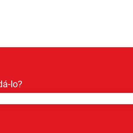
á-lo?
e pesquisa está em branco.