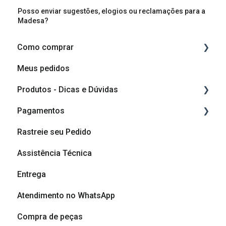
Posso enviar sugestões, elogios ou reclamações para a
Madesa?
Como comprar
Meus pedidos
Como comprar
Produtos - Dicas e Dúvidas
Como planejar o meu móvel
Pagamentos
Componentes do produto
Rastreie seu Pedido
Vídeos de montagem
Cashback
Assistência Técnica
Vídeos de Dicas de Montagem
Formas de pagamento
Entrega
Dicas e cuidados com seu móvel
Atendimento no WhatsApp
Dúvidas sobre produtos
Compra de peças