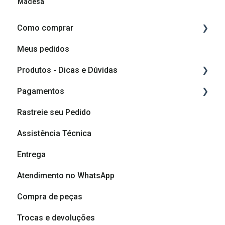
Madesa
Como comprar
Meus pedidos
Como comprar
Produtos - Dicas e Dúvidas
Como planejar o meu móvel
Pagamentos
Componentes do produto
Rastreie seu Pedido
Vídeos de montagem
Cashback
Assistência Técnica
Vídeos de Dicas de Montagem
Formas de pagamento
Entrega
Dicas e cuidados com seu móvel
Atendimento no WhatsApp
Dúvidas sobre produtos
Compra de peças
Trocas e devoluções