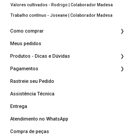
Valores cultivados - Rodrigo | Colaborador Madesa
Trabalho contínuo - Joseane | Colaborador Madesa
Como comprar
Meus pedidos
Como comprar
Produtos - Dicas e Dúvidas
Como planejar o meu móvel
Pagamentos
Componentes do produto
Rastreie seu Pedido
Vídeos de montagem
Cashback
Assistência Técnica
Vídeos de Dicas de Montagem
Formas de pagamento
Entrega
Dicas e cuidados com seu móvel
Atendimento no WhatsApp
Dúvidas sobre produtos
Compra de peças