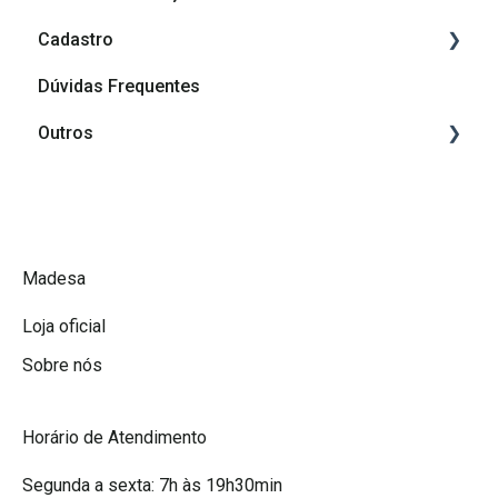
Cadastro
Dúvidas Frequentes
Cadastro
Outros
Afiliação Madesa
Grupos de depoimentos
Promoções Madesa
A Madesa
Madesa
Loja oficial
Sobre nós
Horário de Atendimento
Segunda a sexta: 7h às 19h30min