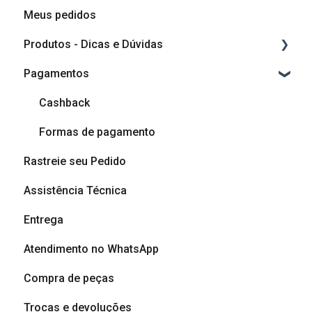
Meus pedidos
Como comprar
Produtos - Dicas e Dúvidas
Como planejar o meu móvel
Pagamentos
Componentes do produto
Vídeos de montagem
Cashback
Vídeos de Dicas de Montagem
Formas de pagamento
Rastreie seu Pedido
Dicas e cuidados com seu móvel
Assistência Técnica
Dúvidas sobre produtos
Entrega
Atendimento no WhatsApp
Compra de peças
Trocas e devoluções