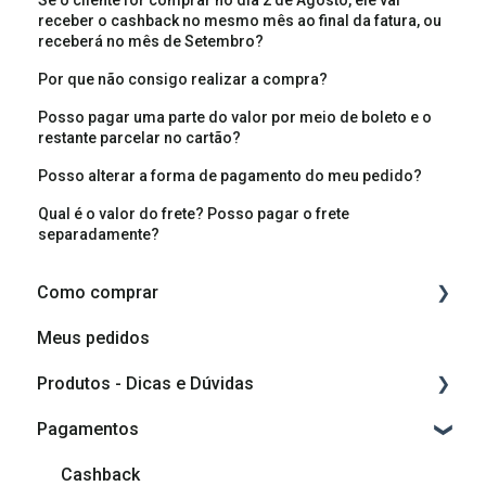
Se o cliente for comprar no dia 2 de Agosto, ele vai
receber o cashback no mesmo mês ao final da fatura, ou
receberá no mês de Setembro?
Por que não consigo realizar a compra?
Posso pagar uma parte do valor por meio de boleto e o
restante parcelar no cartão?
Posso alterar a forma de pagamento do meu pedido?
Qual é o valor do frete? Posso pagar o frete
separadamente?
Como comprar
Meus pedidos
Como comprar
Produtos - Dicas e Dúvidas
Como planejar o meu móvel
Pagamentos
Componentes do produto
Vídeos de montagem
Cashback