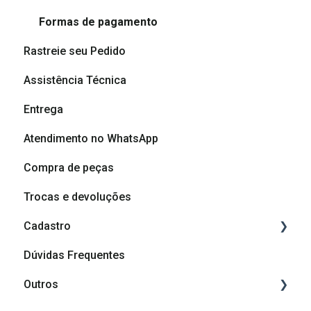
Vídeos de Dicas de Montagem
Formas de pagamento
Rastreie seu Pedido
Dicas e cuidados com seu móvel
Assistência Técnica
Dúvidas sobre produtos
Entrega
Atendimento no WhatsApp
Compra de peças
Trocas e devoluções
Cadastro
Dúvidas Frequentes
Cadastro
Outros
Afiliação Madesa