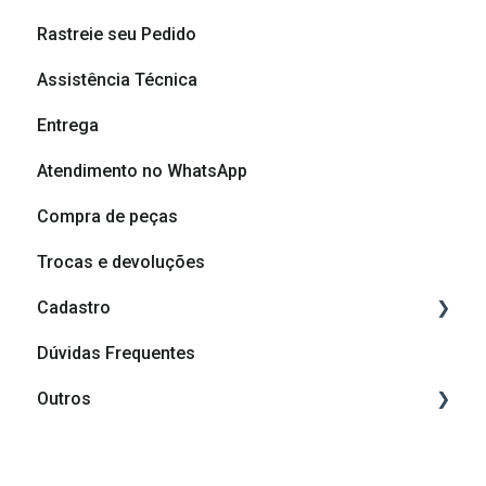
Rastreie seu Pedido
Vídeos de montagem
Cashback
Assistência Técnica
Vídeos de Dicas de Montagem
Formas de pagamento
Entrega
Dicas e cuidados com seu móvel
Atendimento no WhatsApp
Dúvidas sobre produtos
Compra de peças
Trocas e devoluções
Cadastro
Dúvidas Frequentes
Cadastro
Outros
Afiliação Madesa
Grupos de depoimentos