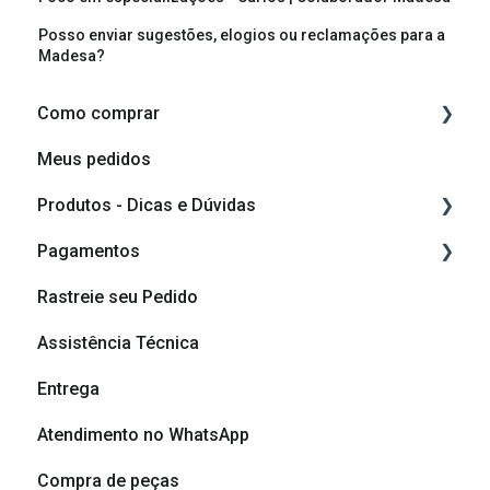
Posso enviar sugestões, elogios ou reclamações para a
Madesa?
Como comprar
Meus pedidos
Como comprar
Produtos - Dicas e Dúvidas
Como planejar o meu móvel
Pagamentos
Componentes do produto
Rastreie seu Pedido
Vídeos de montagem
Cashback
Assistência Técnica
Vídeos de Dicas de Montagem
Formas de pagamento
Entrega
Dicas e cuidados com seu móvel
Atendimento no WhatsApp
Dúvidas sobre produtos
Compra de peças