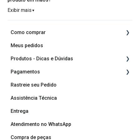
Exibir mais
▼
Como comprar
Meus pedidos
Como comprar
Produtos - Dicas e Dúvidas
Como planejar o meu móvel
Pagamentos
Componentes do produto
Rastreie seu Pedido
Vídeos de montagem
Cashback
Assistência Técnica
Vídeos de Dicas de Montagem
Formas de pagamento
Entrega
Dicas e cuidados com seu móvel
Atendimento no WhatsApp
Dúvidas sobre produtos
Compra de peças