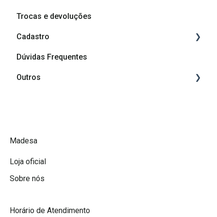
Trocas e devoluções
Cadastro
Dúvidas Frequentes
Cadastro
Outros
Afiliação Madesa
Grupos de depoimentos
Promoções Madesa
A Madesa
Madesa
Loja oficial
Sobre nós
Horário de Atendimento